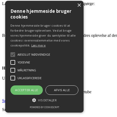
×
Lad eleverne vise deres scene til andre elever og spørge:
Denne hjemmeside bruger
Hvordan oplevede du scenen?
cookies
Er scenen uhyggelig?
Hvordan skabes uhyggen?
Denne hjemmeside bruger cookies til at
Hvor præcis opstår uhyggen?
forbedre brugeroplevelsen. Ved at bruge
Bed producentgruppen om at diskutere, om de andres oplevelse af dere
vores hjemmeside giver du samtykke til alle
cookies i overensstemmelse med vores
cookiepolitik.
Læs mere
Print denne side
ABSOLUT NØDVENDIGE
Hent som PDF-fil
YDEEVNE
Husk
MÅLRETNING
UKLASSIFICEREDE
Udstyr, der skal bruges til aktiviteten:
Computer eller tablet
ACCEPTER ALLE
AFVIS ALLE
Redigeringsprogrammet WeVideo via skoletube
VIS DETALJER
Se aktivitet
POWERED BY COOKIESCRIPT
SmåP er udviklet af
Station Next
med støtte fra