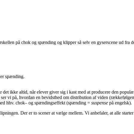
llen på chok og spænding og klipper så selv en gyserscene ud fra det 
ever spænding.
r det ikke altid, når elever giver sig i kast med at producere den populæ
r vi på, hvordan en bevidsthed om distribution af viden (rækkefølgen af
ne med hhv. chok– og spændingseffekt (spænding =
suspense
på engelsk).
ipningen. Der er to scener at vælge mellem. Vi anbefaler, at alle starter