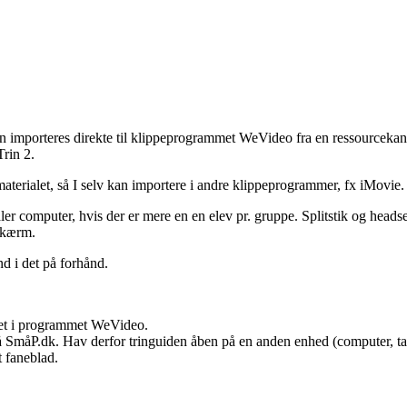
 kan importeres direkte til klippeprogrammet WeVideo fra en ressourceka
Trin 2.
materialet, så I selv kan importere i andre klippeprogrammer, fx iMovie.
 computer, hvis der er mere en en elev pr. gruppe. Splitstik og headset
 skærm.
nd i det på forhånd.
blet i programmet WeVideo.
 på SmåP.dk. Hav derfor tringuiden åben på en anden enhed (computer, ta
t faneblad.