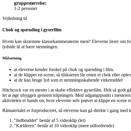
gruppestørrelse:
1-2 personer
Vejledning til
Chok og spænding i gyserfilm
Hvem kan skræmme klassekammeraterne mest? Eleverne lærer om forske
lydside til at bære stemningen.
Målsætning
at eleverne kender forskel på chok og spænding i film.
at de klipper en scene, så tilskueren får enten et chok eller opl
at de kan bruge lyd som et stemningsskabende virkemiddel
Hitchcock var en mester i at skabe effektive gyserfilm. Helt så godt gå
let at øge uhyggen gennem klipningen. Med udgangspunkt i mesteren se
aktiviteten er hands on, hvor eleverne selv prøver at klippe en sce
Råmaterialet er forproduceret, så eleverne kan gå direkte i gang med kl
"Indbruddet" består af 5 videoklip (let)
"Kælderen" består af 10 videoklip (mere udfordrende)