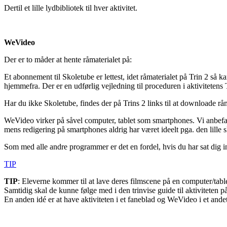
Dertil et lille lydbibliotek til hver aktivitet.
WeVideo
Der er to måder at hente råmaterialet på:
Et abonnement til Skoletube er lettest, idet råmaterialet på Trin 2 så
hjemmefra. Der er en udførlig vejledning til proceduren i aktivitetens 
Har du ikke Skoletube, findes der på Trins 2 links til at downloade rå
WeVideo virker på såvel computer, tablet som smartphones. Vi anbefaler
mens redigering på smartphones aldrig har været ideelt pga. den lille
Som med alle andre programmer er det en fordel, hvis du har sat dig i
TIP
TIP
: Eleverne kommer til at lave deres filmscene på en computer/ta
Samtidig skal de kunne følge med i den trinvise guide til aktiviteten
En anden idé er at have aktiviteten i et faneblad og WeVideo i et ande