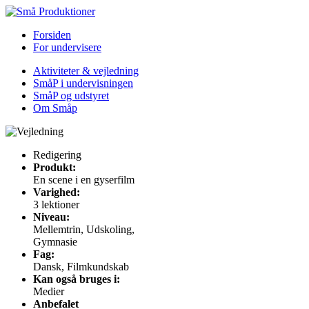
Forsiden
For undervisere
Aktiviteter & vejledning
SmåP i undervisningen
SmåP og udstyret
Om Småp
Redigering
Produkt:
En scene i en gyserfilm
Varighed:
3 lektioner
Niveau:
Mellemtrin, Udskoling,
Gymnasie
Fag:
Dansk, Filmkundskab
Kan også bruges i:
Medier
Anbefalet