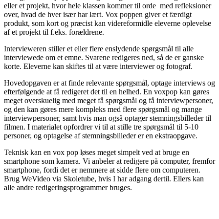
eller et projekt, hvor hele klassen kommer til orde med refleksioner
over, hvad de hver især har lært. Vox poppen giver et færdigt
produkt, som kort og præcist kan videreformidle eleverne oplevelse
af et projekt til f.eks. forældrene.
Intervieweren stiller et eller flere enslydende spørgsmål til alle
interviewede om et emne. Svarene redigeres ned, så de er ganske
korte. Eleverne kan skiftes til at være interviewer og fotograf.
Hovedopgaven er at finde relevante spørgsmål, optage interviews og
efterfølgende at få redigeret det til en helhed. En voxpop kan gøres
meget overskuelig med meget få spørgsmål og få interviewpersoner,
og den kan gøres mere kompleks med flere spørgsmål og mange
interviewpersoner, samt hvis man også optager stemningsbilleder til
filmen. I materialet opfordrer vi til at stille tre spørgsmål til 5-10
personer, og optagelse af stemningsbilleder er en ekstraopgave.
Teknisk kan en vox pop løses meget simpelt ved at bruge en
smartphone som kamera. Vi anbeler at redigere på computer, fremfor
smartphone, fordi det er nemmere at sidde flere om computeren.
Brug WeVideo via Skoletube, hvis I har adgang dertil. Ellers kan
alle andre redigeringsprogrammer bruges.