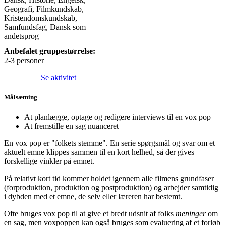
Geografi, Filmkundskab,
Kristendomskundskab,
Samfundsfag, Dansk som
andetsprog
Anbefalet gruppestørrelse:
2-3 personer
Se aktivitet
Målsætning
At planlægge, optage og redigere interviews til en vox pop
At fremstille en sag nuanceret
En vox pop er "folkets stemme". En serie spørgsmål og svar om et
aktuelt emne klippes sammen til en kort helhed, så der gives
forskellige vinkler på emnet.
På relativt kort tid kommer holdet igennem alle filmens grundfaser
(forproduktion, produktion og postproduktion) og arbejder samtidig
i dybden med et emne, de selv eller læreren har bestemt.
Ofte bruges vox pop til at give et bredt udsnit af folks
meninger
om
en sag, men voxpoppen kan også bruges som evaluering af et forløb